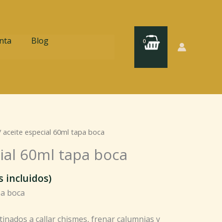
nta
Blog
 aceite especial 60ml tapa boca
ial 60ml tapa boca
 incluidos)
pa boca
stinados a callar chismes, frenar calumnias y