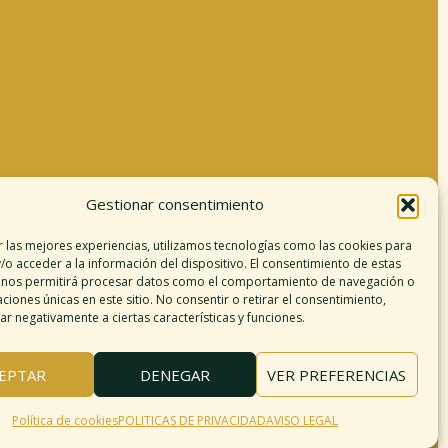
Gestionar consentimiento
Información legal
r las mejores experiencias, utilizamos tecnologías como las cookies para
/o acceder a la información del dispositivo. El consentimiento de estas
Aviso legal
 nos permitirá procesar datos como el comportamiento de navegación o
argo de responsabilidad
caciones únicas en este sitio. No consentir o retirar el consentimiento,
r negativamente a ciertas características y funciones.
Política de cookies
Políticas de privacidad
érminos y condiciones
EPTAR
DENEGAR
VER PREFERENCIAS
Mapa del sitio
Política de cookies
POLITICAS DE PRIVACIDAD
AVISO LEGAL