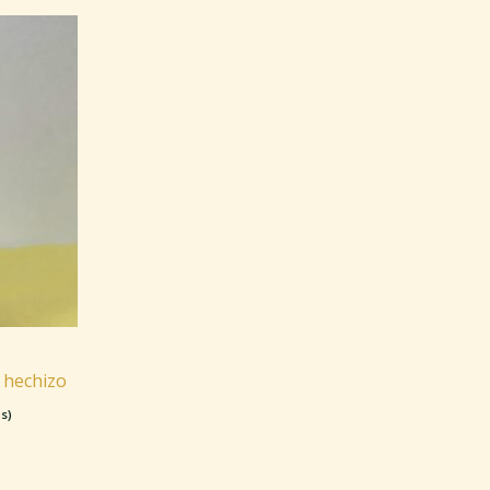
 hechizo
s)