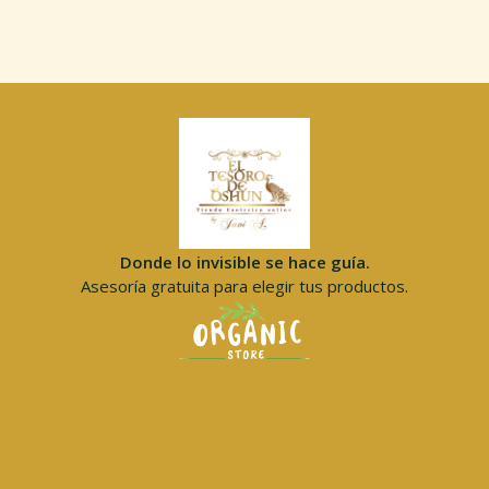
Donde lo invisible se hace guía.
Asesoría gratuita para elegir tus productos.