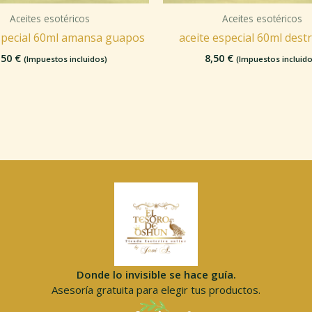
Aceites esotéricos
Aceites esotéricos
special 60ml amansa guapos
aceite especial 60ml dest
,50
€
8,50
€
(Impuestos incluidos)
(Impuestos incluido
Donde lo invisible se hace guía.
Asesoría gratuita para elegir tus productos.