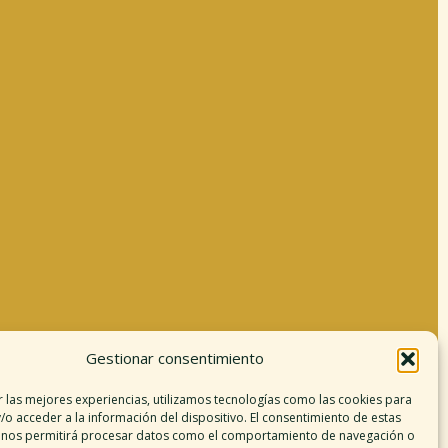
Gestionar consentimiento
Información legal
r las mejores experiencias, utilizamos tecnologías como las cookies para
/o acceder a la información del dispositivo. El consentimiento de estas
Aviso legal
 nos permitirá procesar datos como el comportamiento de navegación o
argo de responsabilidad