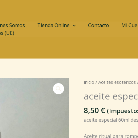
nes Somos
Tienda Online
Contacto
Mi Cue
es (UE)
aceite
Inicio
/
Aceites esotéricos
/
especial
aceite espec
60ml
destructor
8,50
€
(Impuestos
cantidad
aceite especial 60ml de
Aceite ritual para romp