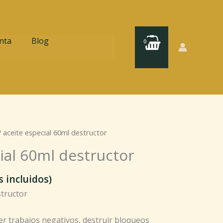
nta
Blog
 aceite especial 60ml destructor
ial 60ml destructor
 incluidos)
structor
er trabajos negativos, destruir bloqueos