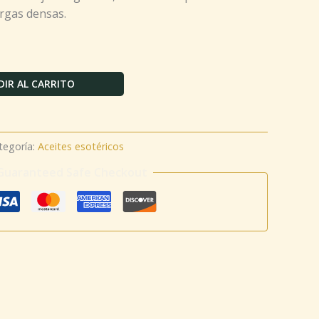
argas densas.
IR AL CARRITO
tegoría:
Aceites esotéricos
Guaranteed Safe Checkout