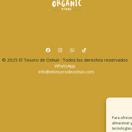
© 2025 El Tesoro de Oshun · Todos los derechos reservados ·
WhatsApp
·
info@eltesorodeoshun.com
Para ofrece
almacenar y
tecnologías
Desc