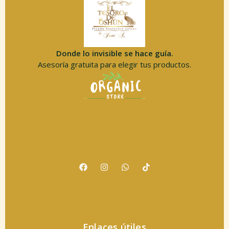
Donde lo invisible se hace guía.
Asesoría gratuita para elegir tus productos.
Enlaces útiles