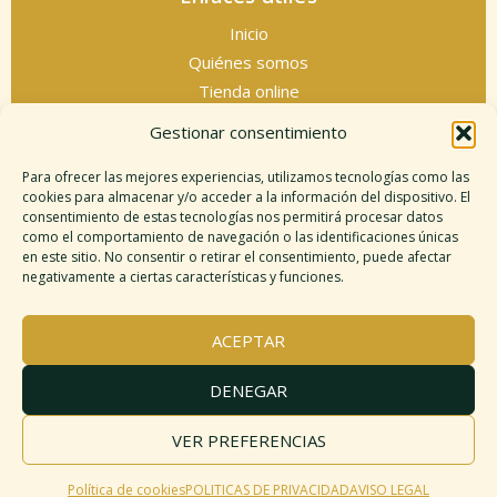
Inicio
Quiénes somos
Tienda online
Servicios espirituales
Gestionar consentimiento
Contacto
Para ofrecer las mejores experiencias, utilizamos tecnologías como las
cookies para almacenar y/o acceder a la información del dispositivo. El
consentimiento de estas tecnologías nos permitirá procesar datos
como el comportamiento de navegación o las identificaciones únicas
Información legal
en este sitio. No consentir o retirar el consentimiento, puede afectar
negativamente a ciertas características y funciones.
Aviso legal
Descargo de responsabilidad
ACEPTAR
Política de cookies
Políticas de privacidad
DENEGAR
Términos y condiciones
Mapa del sitio
VER PREFERENCIAS
Política de cookies
POLITICAS DE PRIVACIDAD
AVISO LEGAL